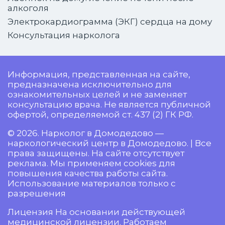
алкоголя
Электрокардиограмма (ЭКГ) сердца на дому
Консультация нарколога
Информация, представленная на сайте,
предназначена исключительно для
ознакомительных целей и не заменяет
консультацию врача. Не является публичной
офертой, определяемой ст. 437 (2) ГК РФ.
© 2026. Нарколог в Домодедово —
наркологический центр в Домодедово. | Все
права защищены. На сайте отсутствует
реклама. Мы применяем cookies для
повышения качества работы сайта.
Использование материалов только с
разрешения
Лицензия На основании действующей
медицинской лицензии. Работаем