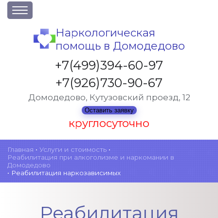
О клинике
Наркологическая
помощь в Домодедово
Акции
Вакансии
+7(499)394-60-97
Лицензии
+7(926)730-90-67
Статьи
Домодедово, Кутузовский проезд, 12
Контакты
Оставить заявку
круглосуточно
Услуги и стоимость
Главная
•
Услуги и стоимость
•
Реабилитация при алкоголизме и наркомании в
Отзывы
Домодедово
•
Реабилитация наркозависимых
Вопрос-ответ
Реабилитация