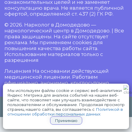
ознакомительных целей и не заменяет
консультацию врача. Не является публичной
офертой, определяемой ст. 437 (2) ГК РФ.
© 2026. Нарколог в Домодедово —
наркологический центр в Домодедово. | Все
права защищены. На сайте отсутствует
реклама. Мы применяем cookies для
повышения качества работы сайта.
Использование материалов только с
разрешения
Лицензия На основании действующей
медицинской лицензии. Работаем
официально, анонимно, круглосуточно.
Мы используем файлы cookie и сервис веб-аналитики
Яндекс Метрика для анализа событий на нашем веб-
сайте, что позволяет нам улучшать взаимодействие с
18+ Имеются противопоказания,
пользователями и обслуживание. Продолжая просмотр
WhatsApp
Telegram
проконсультируйтесь с врачом.
страниц нашего сайта, вы соглашаетесь с
Политикой в
отношении обработки персональных данных
Принимаю
+7(926)730-90-67
СРОЧНЫЙ ВЫЗОВ НАРКОЛОГА