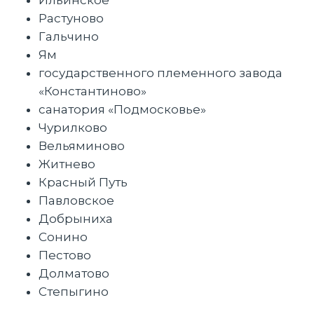
Ильинское
Растуново
Гальчино
Ям
государственного племенного завода
«Константиново»
санатория «Подмосковье»
Чурилково
Вельяминово
Житнево
Красный Путь
Павловское
Добрыниха
Сонино
Пестово
Долматово
Степыгино