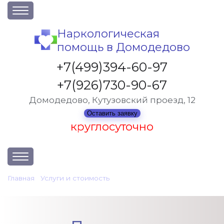
О клинике
Наркологическая
помощь в Домодедово
Акции
Вакансии
+7(499)394-60-97
Лицензии
+7(926)730-90-67
Статьи
Домодедово, Кутузовский проезд, 12
Контакты
Оставить заявку
круглосуточно
Услуги и стоимость
Главная
•
Услуги и стоимость
•
Лечение алкоголизма в Домодедово
Отзывы
Вопрос-ответ