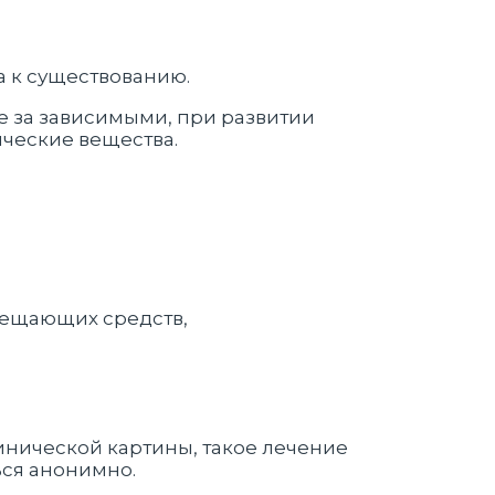
а к существованию.
ие за зависимыми, при развитии
ические вещества.
мещающих средств,
инической картины, такое лечение
ься анонимно.