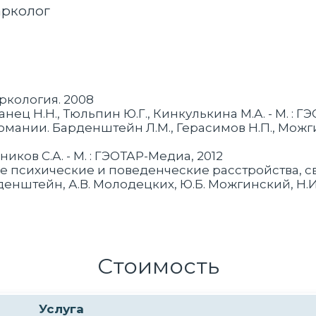
арколог
ркология. 2008
ец Н.Н., Тюльпин Ю.Г., Кинкулькина М.А. - М. : Г
ании. Барденштейн Л.М., Герасимов Н.П., Можгинс
иков С.А. - М. : ГЭОТАР-Медиа, 2012
е психические и поведенческие расстройства, 
енштейн, А.В. Молодецких, Ю.Б. Можгинский, Н.И. Б
Стоимость
Услуга