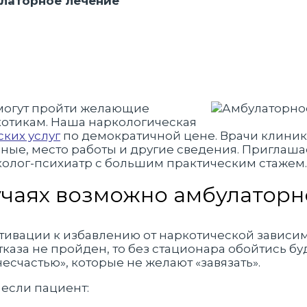
улаторное лечение
могут пройти желающие
ркотикам. Наша наркологическая
ких услуг
по демократичной цене. Врачи клиник
ные, место работы и другие сведения. Приглаш
колог-психиатр с большим практическим стажем.
учаях возможно амбулатор
тивации к избавлению от наркотической зависим
тказа не пройден, то без стационара обойтись б
есчастью», которые не желают «завязать».
 если пациент: