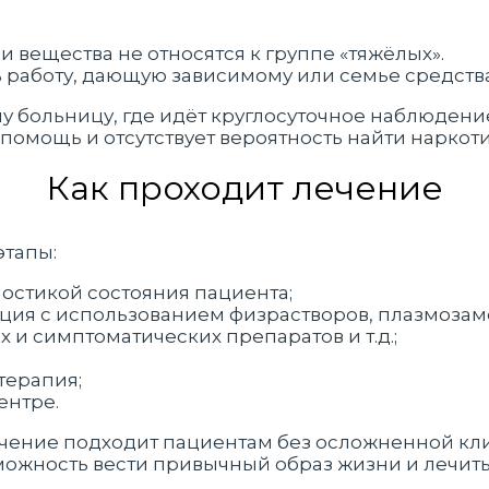
и вещества не относятся к группе «тяжёлых».
ь работу, дающую зависимому или семье средств
шу больницу, где идёт круглосуточное наблюден
помощь и отсутствует вероятность найти наркот
Как проходит лечение
этапы:
ностикой состояния пациента;
ация с использованием физрастворов, плазмоза
 и симптоматических препаратов и т.д.;
терапия;
ентре.
ечение подходит пациентам без осложненной кл
можность вести привычный образ жизни и лечит