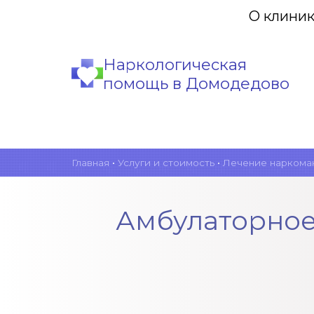
О клини
Наркологическая
помощь в Домодедово
Главная
•
Услуги и стоимость
•
Лечение наркома
Амбулаторное