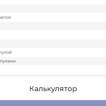
запоя
мпулой
мпулами
Калькулятор