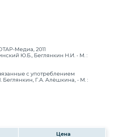
ЭОТАР-Медиа, 2011
кий Ю.Б., Беглянкин Н.И. - М. :
связанные с употреблением
еглянкин, Г.А. Алёшкина, - М. :
Цена